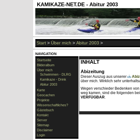
KAMIKAZE-NET.DE - Abitur 2003
Start
>
Über mich
>
Abitur 2003
>
NAVIGATION
Startseite
INHALT
Bilderalbum
Über mich
Abizeitung
Schwimmen - DLRG
Dieser Auszug aus unserer
Abiz
Kamikaze - Drink
über mich. Wirklich sehr unterhalt
Abitur 2003
Wegen verschieder Bedenken von P
Karte
weg kamen, sind die folgenden be
Geocachen
VERFÜGBAR
.
Projekte
Wissenschaftliches?
Gästebuch
Kontakt
Server
Sitemap
Disclaimer
Login