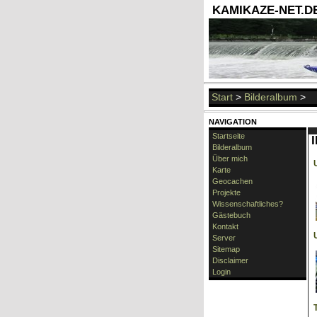
KAMIKAZE-NET.DE 
Start
>
Bilderalbum
>
NAVIGATION
Startseite
Bilderalbum
Über mich
Karte
Geocachen
Projekte
Wissenschaftliches?
Gästebuch
Kontakt
Server
Sitemap
Disclaimer
Login