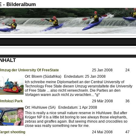
- Bilderalbum
INHALT
Umzug der University Of FreeState
25 Jan 2008
24
Ort: Bloem (Südafrika) Endedatum: 25 Jan 2008
Ich schreibe meine Diplomarbeit an der Central University of
Technology Free State diesen Umzug veranstaltete die University
of Free State ... also nicht verwechseln. Die Parties an den
Vortagen waren auch nicht zu verachten... *g*
Umfolozi Park
29 Mär 2008
36
Ort: Hluhluwe (SA) Endedatum: 1 Apr 2008
This is really a nice small nature reserve in Hluhluwe. But after
Krüger NP it is a little bit boring to see always those elephants,
zebras and giraffes again. But seeing rhinos and crocodiles so
close was really something new for me.
Target shooting
24 Mai 2008
47