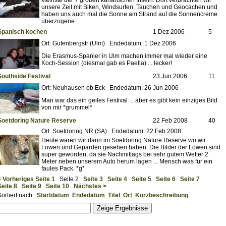
kleinste der 7 großen kanarischen Inseln. Dort verbrachten wir
unsere Zeit mit Biken, Windsurfen, Tauchen und Geocachen und
haben uns auch mal die Sonne am Strand auf die Sonnencreme
überzogene
Spanisch kochen
1 Dez 2006
5
Ort: Gutenbergstr (Ulm) Endedatum: 1 Dez 2006
Die Erasmus-Spanier in Ulm machen immer mal wieder eine
Koch-Session (diesmal gab es Paella) ... lecker!
Southside Festival
23 Jun 2006
11
Ort: Neuhausen ob Eck Endedatum: 26 Jun 2006
Man war das ein geiles Festival ... aber es gibt kein einziges Bild
von mir *grummel*
Soetdoring Nature Reserve
22 Feb 2008
40
Ort: Soetdoring NR (SA) Endedatum: 22 Feb 2008
Heute waren wir dann im Soetdoring Nature Reserve wo wir
Löwen und Geparden gesehen haben. Die Bilder der Löwen sind
super geworden, da sie Nachmittags bei sehr gutem Wetter 2
Meter neben unserem Auto herum lagen ... Mensch was für ein
faules Pack. *g*
< Vorheriges
Seite 1
Seite 2
Seite 3
Seite 4
Seite 5
Seite 6
Seite 7
Seite 8
Seite 9
Seite 10
Nächstes >
Sortiert nach:
Startdatum
Endedatum
Titel
Ort
Kurzbeschreibung