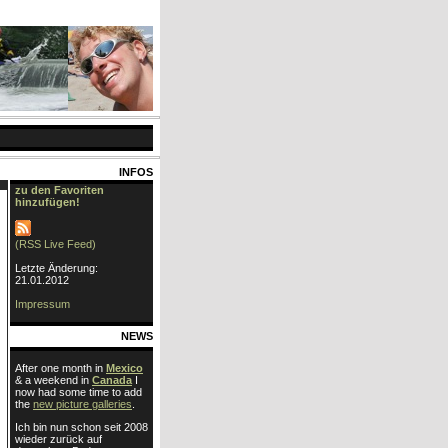
INFOS
zu den Favoriten
hinzufügen!
(RSS Live Feed)
Letzte Änderung:
21.01.2012
Impressum
NEWS
After one month in
Mexico
& a weekend in
Canada
I
now had some time to add
the
new picture galleries
.
Ich bin nun schon seit 2008
wieder zurück auf