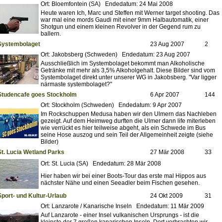
Ort: Bloemfontein (SA) Endedatum: 24 Mai 2008
Heute waren Ich, Marc und Steffen mit Werner target shooting. Das
war mal eine mords Gaudi mit einer 9mm Halbautomatik, einer
Shotgun und einem kleinen Revolver in der Gegend rum zu
ballern.
Systembolaget
23 Aug 2007
2
Ort: Jakobsberg (Schweden) Endedatum: 23 Aug 2007
Ausschließlich im Systembolaget bekommt man Alkoholische
Getränke mit mehr als 3,5% Alkoholgehalt. Diese Bilder sind vom
Systembolaget direkt unter unserer WG in Jakobsberg. "Var ligger
närmaste systembolaget?"
Studencafe goes Stockholm
6 Apr 2007
144
Ort: Stockholm (Schweden) Endedatum: 9 Apr 2007
Im Rockschuppen Medusa haben wir den Ulmern das Nachleben
gezeigt. Auf dem Heimweg durften die Ulmer dann life miterleben
wie verrückt es hier teilweise abgeht, als ein Schwede im Bus
seine Hose auszog und sein Teil der Allgemeinheit zeigte (siehe
Bilder)
St. Lucia Wetland Parks
27 Mär 2008
33
Ort: St. Lucia (SA) Endedatum: 28 Mär 2008
Hier haben wir bei einer Boots-Tour das erste mal Hippos aus
nächster Nähe und einen Seeadler beim Fischen gesehen.
Sport- und Kultur-Urlaub
24 Okt 2009
31
Ort: Lanzarote / Kanarische Inseln Endedatum: 11 Mär 2009
Auf Lanzarote - einer Insel vulkanischen Ursprungs - ist die