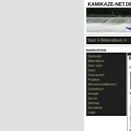
KAMIKAZE-NET.DE 
Start
>
Bilderalbum
>
NAVIGATION
Startseite
Bilderalbum
Über mich
Karte
Geocachen
Projekte
Wissenschaftliches?
Gästebuch
Kontakt
Server
Sitemap
Disclaimer
Login