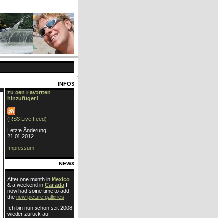
INFOS
zu den Favoriten
hinzufügen!
(RSS Live Feed)
Letzte Änderung:
21.01.2012
Impressum
NEWS
After one month in
Mexico
& a weekend in
Canada
I
now had some time to add
the
new picture galleries
.
Ich bin nun schon seit 2008
wieder zurück auf