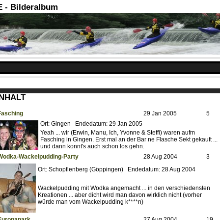
- Bilderalbum
INHALT
Fasching
29 Jan 2005
5
Ort: Gingen Endedatum: 29 Jan 2005
Yeah ... wir (Erwin, Manu, Ich, Yvonne & Steffi) waren aufm
Fasching in Gingen. Erst mal an der Bar ne Flasche Sekt gekauft ...
und dann konnt's auch schon los gehn.
Wodka-Wackelpudding-Party
28 Aug 2004
3
Ort: Schopflenberg (Göppingen) Endedatum: 28 Aug 2004
Wackelpudding mit Wodka angemacht ... in den verschiedensten
Kreationen ... aber dicht wird man davon wirklich nicht (vorher
würde man vom Wackelpudding k****n)
Europapark
27 Aug 2004
19