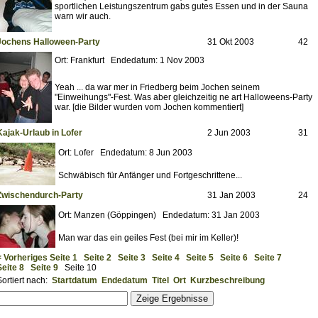
sportlichen Leistungszentrum gabs gutes Essen und in der Sauna
warn wir auch.
Jochens Halloween-Party
31 Okt 2003
42
Ort: Frankfurt Endedatum: 1 Nov 2003
Yeah ... da war mer in Friedberg beim Jochen seinem
"Einweihungs"-Fest. Was aber gleichzeitig ne art Halloweens-Party
war. [die Bilder wurden vom Jochen kommentiert]
Kajak-Urlaub in Lofer
2 Jun 2003
31
Ort: Lofer Endedatum: 8 Jun 2003
Schwäbisch für Anfänger und Fortgeschrittene...
Zwischendurch-Party
31 Jan 2003
24
Ort: Manzen (Göppingen) Endedatum: 31 Jan 2003
Man war das ein geiles Fest (bei mir im Keller)!
< Vorheriges
Seite 1
Seite 2
Seite 3
Seite 4
Seite 5
Seite 6
Seite 7
Seite 8
Seite 9
Seite 10
Sortiert nach:
Startdatum
Endedatum
Titel
Ort
Kurzbeschreibung