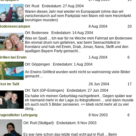
Ort: Rust Endedatum: 27 Aug 2004
Waren dieses Jahr mal wieder im Europapark (ohne das wir
zwischendurch auf nem Parkplatz nen Mann mit nem Herzinfarkt
beruhigen mussten)
Bodenseecampen
8 Aug 2004
20
Ort: Bodensee Endedatum: 14 Aug 2004
Was en Spaß ... Ich war für ne Woche mim Fahrrad am Bodensee:
Bin einmal drum rum gefahren, war beim Seenachtsfest in
Konstanz und hab mit Erwin, Drab, Jonas, Nana, Steffi und den
spaßigen Bayern Party gemacht...
Grillen bei Erwin
1 Aug 2004
6
Ort: Göppingen Endedatum: 1 Aug 2004
An Erwins Grillfest wurden wohl nicht so wahnsinnig viele Bilder
gemacht ...
Fest im TalX
26 Jun 2004
17
Ort: TalX (GP-Eislingen) Endedatum: 27 Jun 2004
Da habe ich meinen Geburtstag nachgefeiert... Gegen später war
eh niemand mehr in der Lage zu fotografieren ... und dann musste
ich auch noch 5 Bilder zensieren. => blieb nicht mehr all zu viel
übrig...
Jugendleiter Lehrgang
8 Nov 2003
6
Ort: Ruit (Stuttgart) Endedatum: 9 Nov 2003
Es war (wie schon das letzte mal) echt gut in Ruit ... Beim