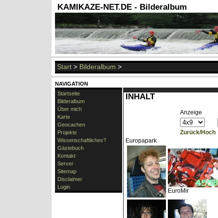
KAMIKAZE-NET.DE - Bilderalbum
Start
>
Bilderalbum
>
NAVIGATION
Startseite
INHALT
Bilderalbum
Über mich
Anzeige
Karte
Geocachen
Zurück/Hoch
Projekte
Wissenschaftliches?
Europapark
Gästebuch
Kontakt
Server
Sitemap
Disclaimer
Login
EuroMir