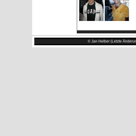
© Jan Helber (Letzte Änderu