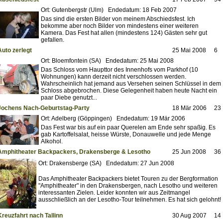
Ort: Gutenbergstr (Ulm) Endedatum: 18 Feb 2007
Das sind die ersten Bilder von meinem Abschiedsfest. Ich
bekomme aber noch Bilder von mindestens einer weiteren
Kamera. Das Fest hat allen (mindestens 124) Gästen sehr gut
gefallen.
Auto zerlegt
25 Mai 2008
6
Ort: Bloemfontein (SA) Endedatum: 25 Mai 2008
Das Schloss vom Haupttor des Innenhofs vom Parkhof (10
Wohnungen) kann derzeit nicht verschlossen werden.
Wahrscheinlich hat jemand aus Versehen seinen Schlüssel in dem
Schloss abgebrochen. Diese Gelegenheit haben heute Nacht ein
paar Diebe genutzt...
Jochens Nach-Geburtstag-Party
18 Mär 2006
23
Ort: Adelberg (Göppingen) Endedatum: 19 Mär 2006
Das Fest war bis auf ein paar Querelen am Ende sehr spaßig. Es
gab Kartoffelsalat, heisse Würste, Donauwelle und jede Menge
Alkohol.
Amphitheater Backpackers, Drakensberge & Lesotho
25 Jun 2008
36
Ort: Drakensberge (SA) Endedatum: 27 Jun 2008
Das Amphitheater Backpackers bietet Touren zu der Bergformation
"Amphitheater" in den Drakensbergen, nach Lesotho und weiteren
interessanten Zielen. Leider konnten wir aus Zeitmangel
ausschließlich an der Lesotho-Tour teilnehmen. Es hat sich gelohnt!
Kreuzfahrt nach Tallinn
30 Aug 2007
14