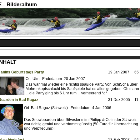
- Bilderalbum
INHALT
Janins Geburtstags Party
19 Jan 2007
65
Ort: Ulm Endedatum: 20 Jan 2007
Das war mal wieder eine richtig spaßige Party. Von SchiScha über
Mohrenkopfschlacht bis Saufspiele hat es alles gegeben. Oh mann
... die Party ging bis 6 Uhr rum ... verheerend *g*
Boarden in Bad Ragaz
31 Dez 2005
11
Ort: Bad Ragaz (Schweiz) Endedatum: 4 Jan 2006
Das Snowboarden über Silvester mim Philipp & Co in der Schweiz
war richtig genial und verdammt günstig (50 Euro für Übernachtung
und Verpflegung)!
Abschiedsfest
17 Feb 2007
94