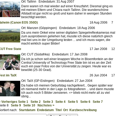
Ort: Tallinn Endedatum: 31 Aug 2007
Dann waren ich mal wieder auf einer Kreuzfahrt. Diesmal ging es
mit meinen Eltern und Chiara nach Tallinn. Die wunderschöne
Altstadt ist gar nicht so groß und kann daher in wenigen Stunden
besichtigt werden.
daheim (Canon EOS 350D)
18 Aug 2006
7
Ort: Manzen (Göppingen) Endedatum: 18 Aug 2006
Da uns mein Onkel eine seiner digitalen Spiegelreflexkameras mal
zum ausprobieren geliehen hat, musste ich diese natürlich gleich
mal bei uns in der Umgebung testen ... und ich muss sagen, die
macht wirklich super Bilder!
CUT Free State
17 Jan 2008
12
Ort: CUT (Südafrika) Endedatum: 17 Jan 2008
Da ich ja schon seit einer knappen Woche in Bloemfontein an der
Central University of Technology Free State bin ist es an der Zeit
euch ein paar Fotos von der Universität zu zeigen. Heute war es
bewölkt (25-30 Grad).
Fest im TalX
26 Jun 2004
17
Ort: TalX (GP-Eislingen) Endedatum: 27 Jun 2004
Da habe ich meinen Geburtstag nachgefeiert... Gegen später war
eh niemand mehr in der Lage zu fotografieren ... und dann musste
ich auch noch 5 Bilder zensieren. => blieb nicht mehr all zu viel
übrig...
< Vorheriges
Seite 1
Seite 2
Seite 3
Seite 4
Seite 5
Seite 6
Seite 7
Seite 8
Seite 9
Seite 10
Nächstes >
Sortiert nach:
Startdatum
Endedatum
Titel
Ort
Kurzbeschreibung