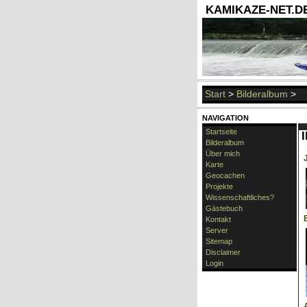
KAMIKAZE-NET.DE 
Start
>
Bilderalbum
>
NAVIGATION
Startseite
Bilderalbum
Über mich
Karte
Geocachen
Projekte
Wissenschaftliches?
Gästebuch
Kontakt
Server
Sitemap
Disclaimer
Login