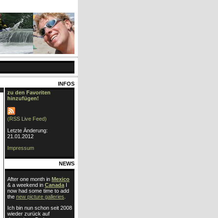
INFOS
zu den Favoriten
hinzufügen!
(RSS Live Feed)
Letzte Änderung:
21.01.2012
Impressum
NEWS
After one month in
Mexico
& a weekend in
Canada
I
now had some time to add
the
new picture galleries
.
Ich bin nun schon seit 2008
wieder zurück auf