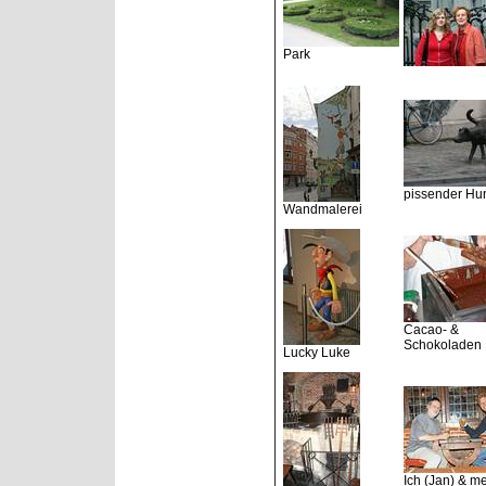
Park
pissender Hu
Wandmalerei
Cacao- &
Schokoladen
Lucky Luke
Ich (Jan) & me