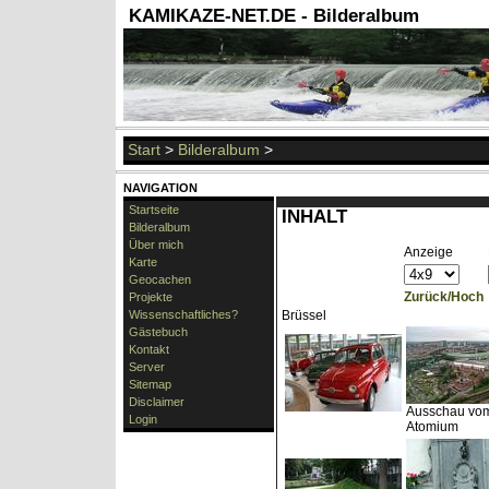
KAMIKAZE-NET.DE - Bilderalbum
Start
>
Bilderalbum
>
NAVIGATION
Startseite
INHALT
Bilderalbum
Über mich
Anzeige
Karte
Geocachen
Zurück/Hoch
Projekte
Wissenschaftliches?
Brüssel
Gästebuch
Kontakt
Server
Sitemap
Disclaimer
Ausschau vo
Login
Atomium