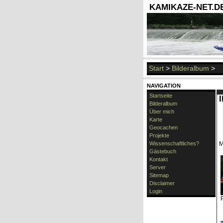
KAMIKAZE-NET.DE 
Start
>
Bilderalbum
>
NAVIGATION
Startseite
Bilderalbum
Über mich
Karte
Geocachen
Projekte
Wissenschaftliches?
M
Gästebuch
Kontakt
Server
Sitemap
Disclaimer
Login