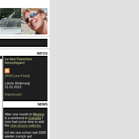
INFOS
zu den Favoriten
hinzufügen!
(RSS Live Feed)
Letzte Änderung:
21.01.2012
Impressum
NEWS
After one month in
Mexico
& a weekend in
Canada
I
now had some time to add
the
new picture galleries
.
Ich bin nun schon seit 2008
wieder zurück auf