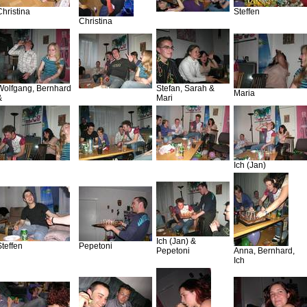
Christina
Steffen
Christina
Wolfgang, Bernhard
Stefan, Sarah &
Maria
&
Mari
Ich (Jan)
Ich (Jan) &
Steffen
Pepetoni
Pepetoni
Anna, Bernhard,
Ich