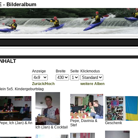
- Bilderalbum
INHALT
Anzeige
Breite
Seite
Klickmodus
Zurück/Hoch
weitere Alben
ein 5x5. Kindergeburtstag
Pepe, Davinia &
Pepe, Ich (Jan) & An
Geschenk
Stef
Ich (Jan) & Cocktail