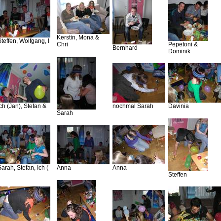
Kerstin, Mona &
Steffen, Wolfgang, I
Chri
Pepetoni &
Bernhard
Dominik
Ich (Jan), Stefan &
nochmal Sarah
Davinia
Sarah
Sarah, Stefan, Ich (
Anna
Anna
Steffen