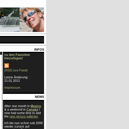
INFOS
zu den Favoriten
hinzufügen!
(RSS Live Feed)
Letzte Änderung:
21.01.2012
Impressum
NEWS
After one month in
Mexico
& a weekend in
Canada
I
now had some time to add
the
new picture galleries
.
Ich bin nun schon seit 2008
wieder zurück auf