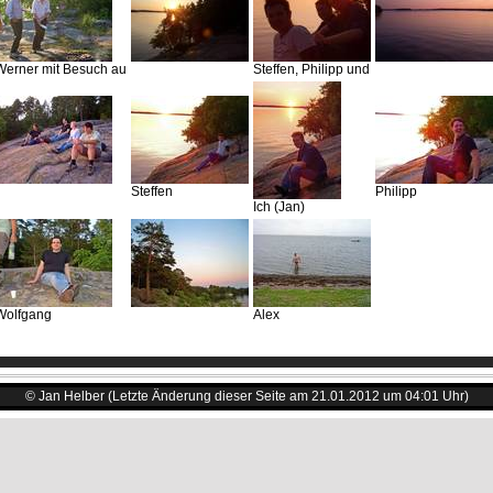
Werner mit Besuch au
Steffen, Philipp und
Steffen
Philipp
Ich (Jan)
Wolfgang
Alex
© Jan Helber (Letzte Änderung dieser Seite am 21.01.2012 um 04:01 Uhr)