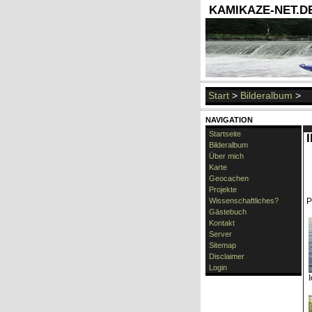
KAMIKAZE-NET.DE 
Start
>
Bilderalbum
>
NAVIGATION
Startseite
Bilderalbum
Über mich
Karte
Geocachen
Projekte
Wissenschaftliches?
P
Gästebuch
Kontakt
Server
Sitemap
Disclaimer
Login