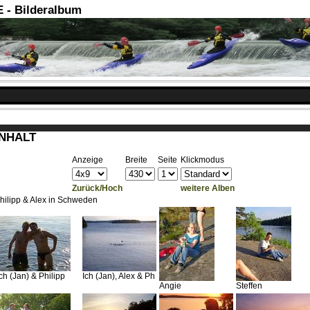
- Bilderalbum
INHALT
Anzeige
Breite
Seite
Klickmodus
Zurück/Hoch
weitere Alben
hilipp & Alex in Schweden
Ich (Jan) & Philipp
Ich (Jan), Alex & Ph
Angie
Steffen