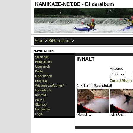
KAMIKAZE-NET.DE - Bilderalbum
Start
>
Bilderalbum
>
NAVIGATION
Startseite
INHALT
Bilderalbum
Über mich
Anzeige
Karte
Geocachen
Zurück/Hoch
Projekte
Wissenschaftliches?
Jazzkeller Sauschdall
Gästebuch
Kontakt
Server
Sitemap
Disclaimer
Login
Rauch ...
Ich (Jan)