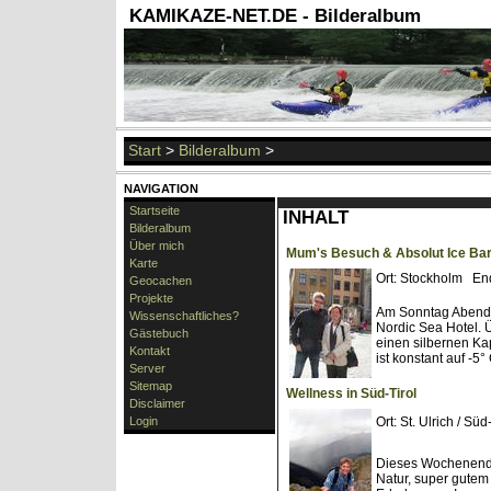
KAMIKAZE-NET.DE - Bilderalbum
Start
>
Bilderalbum
>
NAVIGATION
Startseite
INHALT
Bilderalbum
Über mich
Mum's Besuch & Absolut Ice Ba
Karte
Ort: Stockholm En
Geocachen
Projekte
Am Sonntag Abends 
Wissenschaftliches?
Nordic Sea Hotel.
Gästebuch
einen silbernen Ka
Kontakt
ist konstant auf -5°
Server
Sitemap
Wellness in Süd-Tirol
Disclaimer
Login
Ort: St. Ulrich / 
Dieses Wochenende
Natur, super gutem