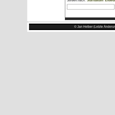
Sortiert nach:
Startdatum
Ended
© Jan Helber (Letzte Änderu