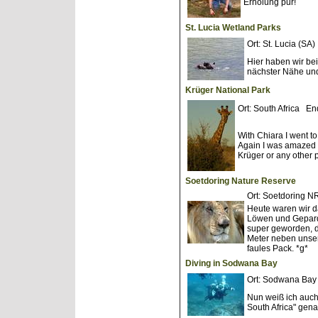
Erholung pur!
St. Lucia Wetland Parks
Ort: St. Lucia (S
Hier haben wir be
nächster Nähe un
Krüger National Park
Ort: South Africa E
With Chiara I went t
Again I was amazed h
Krüger or any other 
Soetdoring Nature Reserve
Ort: Soetdoring 
Heute waren wir d
Löwen und Gepard
super geworden, d
Meter neben unser
faules Pack. *g*
Diving in Sodwana Bay
Ort: Sodwana Bay
Nun weiß ich auch
South Africa" gena