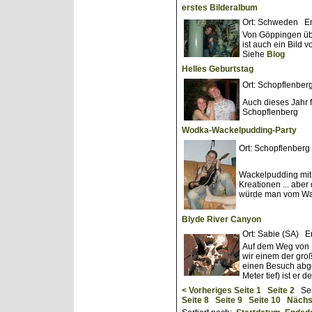
erstes Bilderalbum
Ort: Schweden E
Von Göppingen üb
ist auch ein Bild 
Siehe
Blog
Helles Geburtstag
Ort: Schopflenbe
Auch dieses Jahr f
Schopflenberg
Wodka-Wackelpudding-Party
Ort: Schopflenber
Wackelpudding mit
Kreationen ... aber
würde man vom Wac
Blyde River Canyon
Ort: Sabie (SA) 
Auf dem Weg von 
wir einem der gro
einen Besuch abge
Meter tief) ist er
< Vorheriges
Seite 1
Seite 2
Sei
Seite 8
Seite 9
Seite 10
Nächs