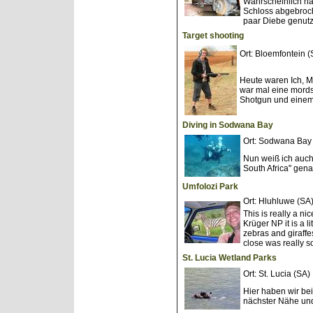
Wahrscheinlich ha
Schloss abgebroc
paar Diebe genutzt
Target shooting
Ort: Bloemfontein
Heute waren Ich, M
war mal eine mords
Shotgun und einem 
Diving in Sodwana Bay
Ort: Sodwana Bay
Nun weiß ich auch
South Africa" gena
Umfolozi Park
Ort: Hluhluwe (S
This is really a ni
Krüger NP it is a l
zebras and giraffe
close was really 
St. Lucia Wetland Parks
Ort: St. Lucia (S
Hier haben wir be
nächster Nähe un