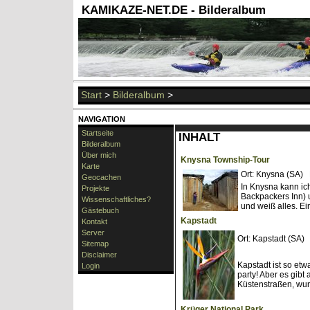
KAMIKAZE-NET.DE - Bilderalbum
Start
>
Bilderalbum
>
NAVIGATION
Startseite
INHALT
Bilderalbum
Über mich
Knysna Township-Tour
Karte
Ort: Knysna (SA)
Geocachen
In Knysna kann ich
Projekte
Backpackers Inn) 
Wissenschaftliches?
und weiß alles. Ei
Gästebuch
Kapstadt
Kontakt
Server
Ort: Kapstadt (SA
Sitemap
Disclaimer
Kapstadt ist so etwa
Login
party! Aber es gib
Küstenstraßen, wu
Krüger National Park