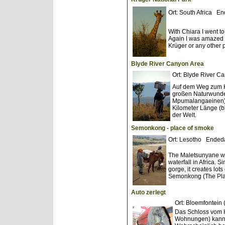
Ort: South Africa E
With Chiara I went t
Again I was amazed h
Krüger or any other 
Blyde River Canyon Area
Ort: Blyde River 
Auf dem Weg zum K
großen Naturwunder
Mpumalangaeinen) 
Kilometer Länge (bi
der Welt.
Semonkong - place of smoke
Ort: Lesotho Ended
The Maletsunyane wat
waterfall in Africa. 
gorge, it creates lots
Semonkong (The Plac
Auto zerlegt
Ort: Bloemfontei
Das Schloss vom H
Wohnungen) kann d