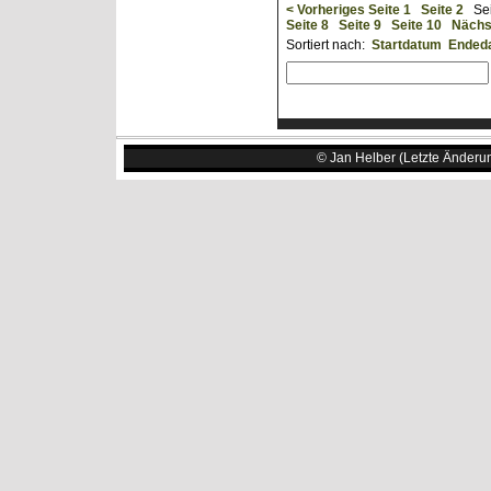
< Vorheriges
Seite 1
Seite 2
Sei
Seite 8
Seite 9
Seite 10
Nächs
Sortiert nach:
Startdatum
Ended
© Jan Helber (Letzte Änderu