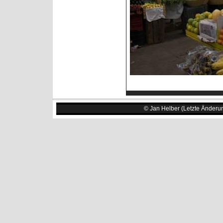
© Jan Helber (Letzte Änderu