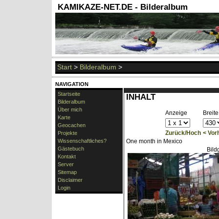
KAMIKAZE-NET.DE - Bilderalbum
Start
>
Bilderalbum
>
NAVIGATION
Startseite
INHALT
Bilderalbum
Über mich
Anzeige
Breite
Karte
Geocachen
Zurück/Hoch
< Vor
Projekte
Wissenschaftliches?
One month in Mexico
Gästebuch
Bil
Kontakt
Server
Sitemap
Disclaimer
Login