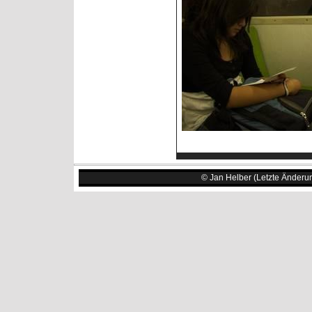
© Jan Helber (Letzte Änderu