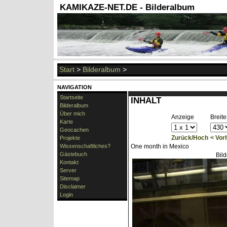
KAMIKAZE-NET.DE - Bilderalbum
Start
>
Bilderalbum
>
NAVIGATION
Startseite
INHALT
Bilderalbum
Über mich
Anzeige
Breite
Karte
Geocachen
Zurück/Hoch
< Vor
Projekte
Wissenschaftliches?
One month in Mexico
Gästebuch
Bil
Kontakt
Server
Sitemap
Disclaimer
Login