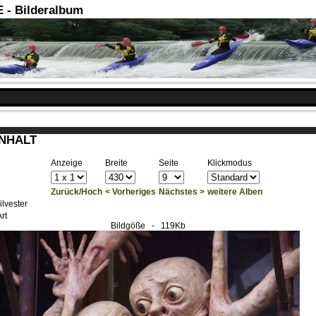
- Bilderalbum
INHALT
Anzeige
Breite
Seite
Klickmodus
Zurück/Hoch
< Vorheriges
Nächstes >
weitere Alben
ilvester
rt
Bildgöße
- 119Kb