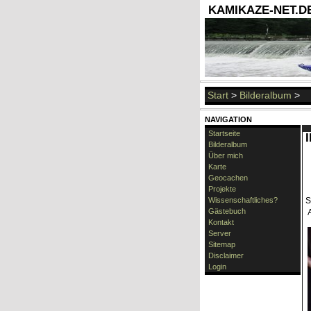
KAMIKAZE-NET.DE 
Start
>
Bilderalbum
>
NAVIGATION
Startseite
Bilderalbum
Über mich
Karte
Geocachen
Projekte
Wissenschaftliches?
S
Gästebuch
A
Kontakt
Server
Sitemap
Disclaimer
Login