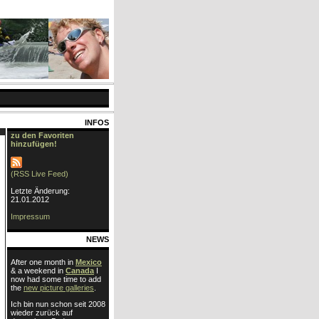
INFOS
zu den Favoriten
hinzufügen!
(RSS Live Feed)
Letzte Änderung:
21.01.2012
Impressum
NEWS
After one month in
Mexico
& a weekend in
Canada
I
now had some time to add
the
new picture galleries
.
Ich bin nun schon seit 2008
wieder zurück auf