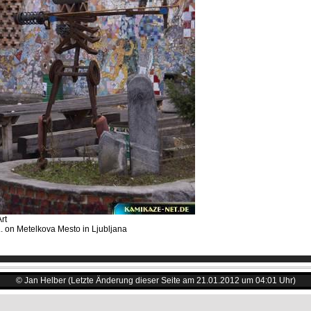
rt
... on Metelkova Mesto in Ljubljana
© Jan Helber (Letzte Änderung dieser Seite am 21.01.2012 um 04:01 Uhr)