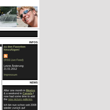
INFOS
zu den Favoriten
hinzufügen!
(RSS Live Feed)
Letzte Änderung:
21.01.2012
Impressum
NEWS
After one month in
Mexico
& a weekend in
Canada
I
now had some time to add
the
new picture galleries
.
Ich bin nun schon seit 2008
wieder zurück auf