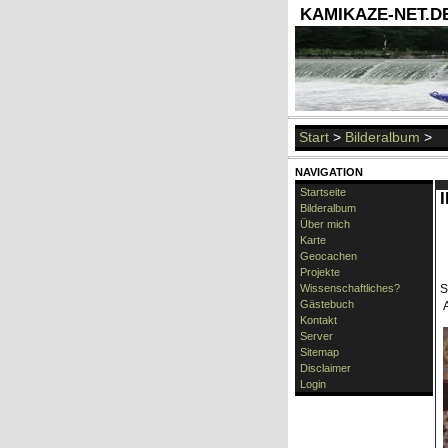
KAMIKAZE-NET.DE 
Start
>
Bilderalbum
>
NAVIGATION
Startseite
Bilderalbum
Über mich
Karte
Geocachen
Projekte
Wissenschaftliches?
S
Gästebuch
A
Kontakt
Server
Sitemap
Disclaimer
Login