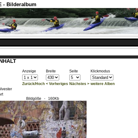
- Bilderalbum
INHALT
Anzeige
Breite
Seite
Klickmodus
Zurück/Hoch
< Vorheriges
Nächstes >
weitere Alben
ilvester
rt
Bildgöße
- 160Kb