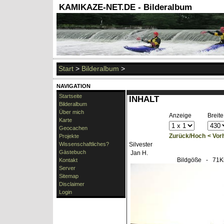
KAMIKAZE-NET.DE - Bilderalbum
Start
>
Bilderalbum
>
NAVIGATION
Startseite
INHALT
Bilderalbum
Über mich
Anzeige
Breite
Karte
Geocachen
Zurück/Hoch
< Vor
Projekte
Wissenschaftliches?
Silvester
Gästebuch
Jan H.
Bildgöße
- 71K
Kontakt
Server
Sitemap
Disclaimer
Login